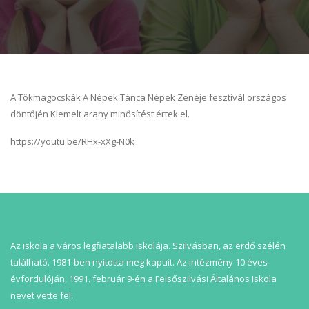
A Tökmagocskák A Népek Tánca Népek Zenéje fesztivál országos
döntőjén Kiemelt arany minősítést értek el.
https://youtu.be/RHx-xXg-N0k
Az iskola a város legfiatalabb iskolája. Szilvásban, az erdő szélén
található. 1981-ben nyitotta meg kapuit. Az intézmény 10 éves
évfordulóján, 1991. február 9-én a Felsőszilvási Általános Iskola
nevet vette fel.