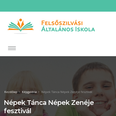
Kezdőlap
Képgaléria
Népek Tánca Népek Zenéje fesztivál
Népek Tánca Népek Zenéje
fesztivál