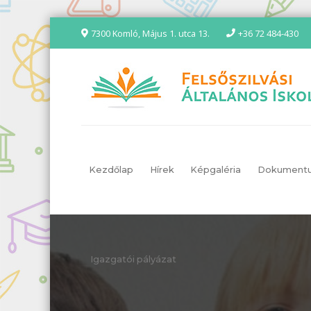
7300 Komló, Május 1. utca 13.
+36 72 484-430
Kezdőlap
Hírek
Képgaléria
Dokument
Igazgatói pályázat