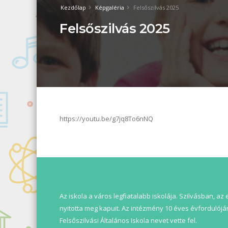
Kezdőlap
Képgaléria
Felsőszilvás 2025
Felsőszilvás 2025
https://youtu.be/g7jq8To6nNQ
Az iskola a város legfiatalabb iskolája. Szilvásban, az
nyitotta meg kapuit. Az intézmény 10 éves évfordulóján
Felsőszilvási Általános Iskola nevet vette fel.