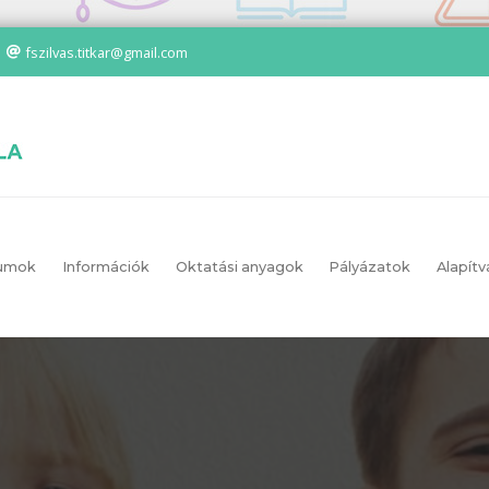
fszilvas.titkar@gmail.com
umok
Információk
Oktatási anyagok
Pályázatok
Alapítv