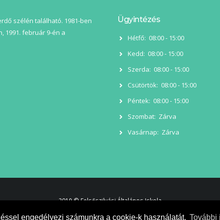
Ügyintézés
 erdő szélén található. 1981-ben
, 1991. február 9-én a
Hétfő:
08:00 - 15:00
Kedd:
08:00 - 15:00
Szerda:
08:00 - 15:00
Csütörtök:
08:00 - 15:00
Péntek:
08:00 - 15:00
Szombat:
Zárva
Vasárnap:
Zárva
2019 © Felsőszilvási Általános Iskola
zéssel engedélyezi számunkra a cookie-k használatát.
További 