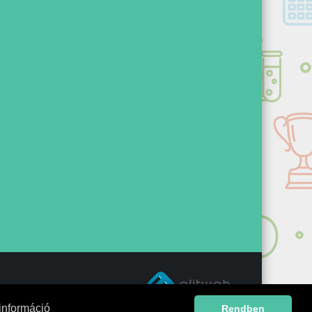
információ
Rendben