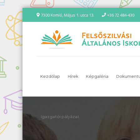
7300 Komló, Május 1. utca 13.
+36 72 484-430
Kezdőlap
Hírek
Képgaléria
Dokument
Igazgatói pályázat