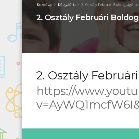
Kezdőlap
Képgaléria
2. Osztály Februári Boldogságórás 
2. Osztály Februári Boldo
2. Osztály Február
https://www.yout
v=AyWQ1mcfW6I&l