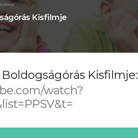
Kisfilmje
gságórás Kisfilmje
i Boldogságórás Kisfilmje:
ube.com/watch?
ist=PPSV&t=