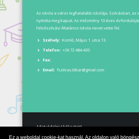
Az iskola a város legfiatalabb iskolája. Szilvásban, az
nyitotta meg kapuit. Az intézmény 10 éves évfordulóján
Felsőszilvási Általános Iskola nevet vette fel.
Széhely:
Komló, Május 1. utca 13.
Telefon:
+36 72 484-430
Fax:
Email:
fszilvas.titkar@gmail.com
Adatvédelmi tájékoztató
Ez a weboldal cookie-kat használ. Az oldalon való böngés