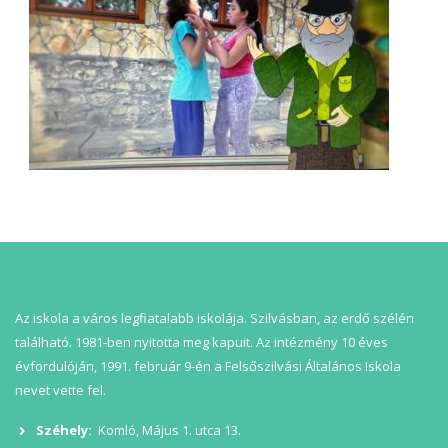
Az iskola a város legfiatalabb iskolája. Szilvásban, az erdő szélén
található. 1981-ben nyitotta meg kapuit. Az intézmény 10 éves
évfordulóján, 1991. február 9-én a Felsőszilvási Általános Iskola
nevet vette fel.
Széhely:
Komló, Május 1. utca 13.