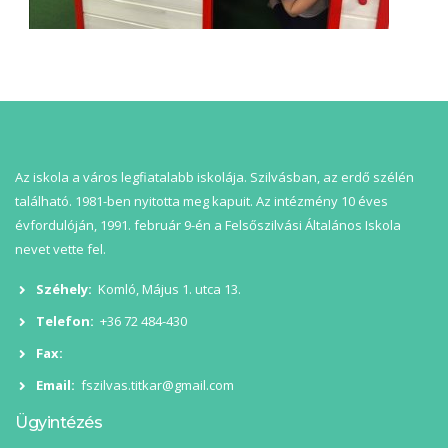
Az iskola a város legfiatalabb iskolája. Szilvásban, az erdő szélén
található. 1981-ben nyitotta meg kapuit. Az intézmény 10 éves
évfordulóján, 1991. február 9-én a Felsőszilvási Általános Iskola
nevet vette fel.
Széhely:
Komló, Május 1. utca 13.
Telefon:
+36 72 484-430
Fax:
Email:
fszilvas.titkar@gmail.com
Ügyintézés