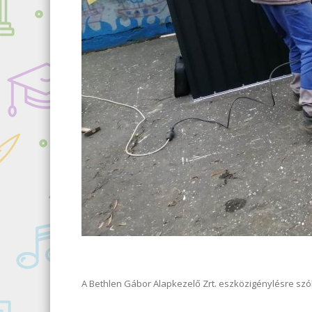
A Bethlen Gábor Alapkezelő Zrt. eszközigénylésre szóló