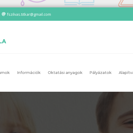
fszilvas.titkar@gmail.com
umok
Információk
Oktatási anyagok
Pályázatok
Alapítv