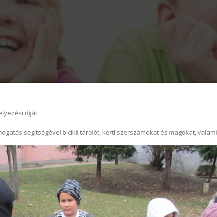
yezési díját.
ogatás segítségével bicikli tárolót, kerti szerszámokat és magokat, valamin