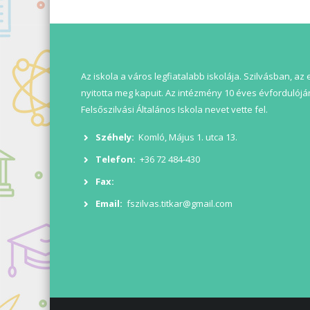
Az iskola a város legfiatalabb iskolája. Szilvásban, az
nyitotta meg kapuit. Az intézmény 10 éves évfordulóján
Felsőszilvási Általános Iskola nevet vette fel.
Széhely:
Komló, Május 1. utca 13.
Telefon:
+36 72 484-430
Fax:
Email:
fszilvas.titkar@gmail.com