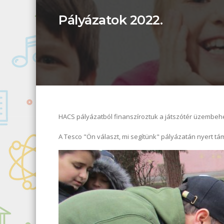
Pályázatok 2022.
HACS pályázatból finanszíroztuk a játszótér üzembehel
A Tesco "Ön választ, mi segítünk" pályázatán nyert tám