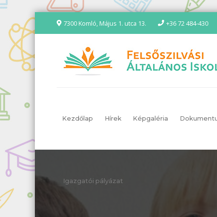
7300 Komló, Május 1. utca 13.
+36 72 484-430
Kezdőlap
Hírek
Képgaléria
Dokument
Igazgatói pályázat