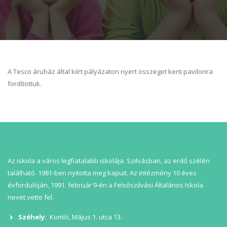
A Tesco áruház által kiírt pályázaton nyert összeget kerti pavilonra
fordítottuk.
Az iskola a város legfiatalabb iskolája. Szilvásban, az erdő szélén
található. 1981-ben nyitotta meg kapuit. Az intézmény 10 éves
évfordulóján, 1991. február 9-én a Felsőszilvási Általános Iskola
nevet vette fel.
Széhely:
Komló, Május 1. utca 13.