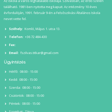
Az iskola a város legfiatalabb iskolája. Szilvásban, az erdő szélén
található. 1981-ben nyitotta meg kapuit. Az intézmény 10 éves
évfordulóján, 1991. február 9-én a Felsőszilvási Általános Iskola
nevet vette fel.
Széhely:
Komló, Május 1. utca 13.
Telefon:
+36 72 484-430
Fax:
Email:
fszilvas.titkar@gmail.com
Ügyintézés
Hétfő:
08:00 - 15:00
Kedd:
08:00 - 15:00
Szerda:
08:00 - 15:00
Csütörtök:
08:00 - 15:00
Péntek:
08:00 - 15:00
Szombat:
Zárva