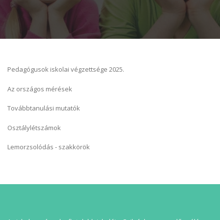
Pedagógusok iskolai végzettsége 2025.
Az országos mérések
Továbbtanulási mutatók
Osztálylétszámok
Lemorzsolódás - szakkörök